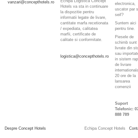
Echipa Logistica Concept
vanzari@concepthotels.ro
electronica,
Hotels va sta in continuare
uscator par 
la dispozitie pentru
seif?
informatii legate de livare,
cantitate marfa recetionata
Suntem aici
/ expediata, calitatea
pentru tine.
marfii, certificate de
Piesele de
calitate si conformitate.
schimb sunt
livrate din st
sau importat
logistica@concepthotels.ro
in sistem rap
de livrare
internationala
20 ore de la
lansarea
comenzii
Suport
Telefonic: 0
888 789
Despre Concept Hotels
Echipa Concept Hotels
Cont