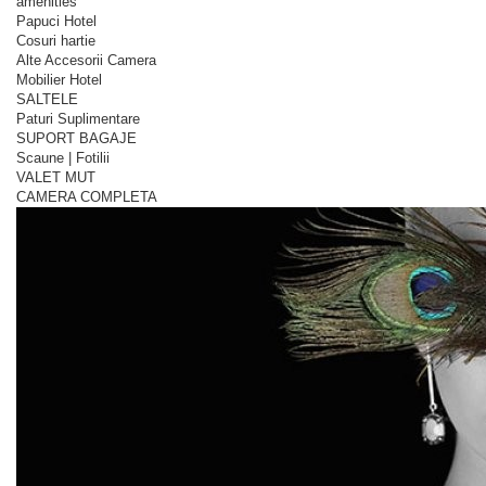
amenities
Papuci Hotel
Cosuri hartie
Alte Accesorii Camera
Mobilier Hotel
SALTELE
Paturi Suplimentare
SUPORT BAGAJE
Scaune | Fotilii
VALET MUT
CAMERA COMPLETA