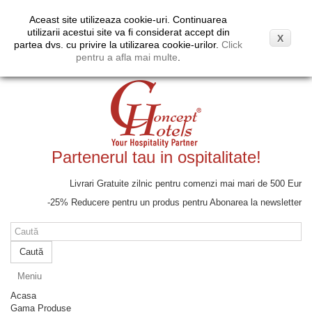
Coş
(gol)
Aceast site utilizeaza cookie-uri. Continuarea
Moneda:
EUR
Contul meu
utilizarii acestui site va fi considerat accept din
X
Euro
partea dvs. cu privire la utilizarea cookie-urilor.
Click
Lei
pentru a afla mai multe
.
Partenerul tau in ospitalitate!
Livrari Gratuite zilnic pentru comenzi mai mari de 500 Eur
-25% Reducere pentru un produs pentru Abonarea la newsletter
Caută
Meniu
Acasa
Gama Produse