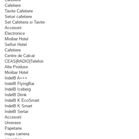
Cafetiere
Tavite Cafetiere
Seturi cafetiere
Set Cafetiera si Tavite
Accesorii
Electronice
Minibar Hotel
Seifuri Hotel
Cafetiere
Centre de Calcat
CEAS|RADIO|Telefon
Alte Produse
Minibar Hotel
IndelB A+++
IndelB FlyingBar
IndelB Iceberg
IndelB Drink
IndelB K EcoSmart
IndelB K Smart
IndelB Sertar
Accesorii
Umerase
Papetarie
mapa camera