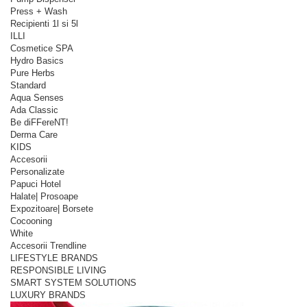
Press + Wash
Recipienti 1l si 5l
ILLI
Cosmetice SPA
Hydro Basics
Pure Herbs
Standard
Aqua Senses
Ada Classic
Be diFFereNT!
Derma Care
KIDS
Accesorii
Personalizate
Papuci Hotel
Halate| Prosoape
Expozitoare| Borsete
Cocooning
White
Accesorii Trendline
LIFESTYLE BRANDS
RESPONSIBLE LIVING
SMART SYSTEM SOLUTIONS
LUXURY BRANDS