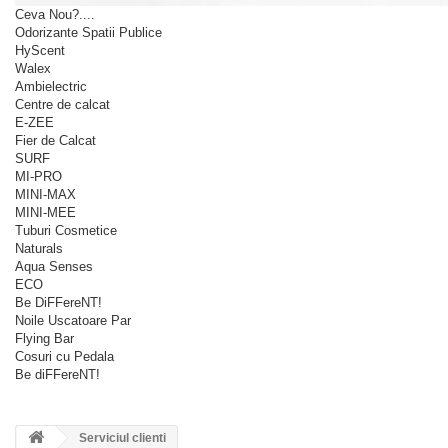
Ceva Nou?....
Odorizante Spatii Publice
HyScent
Walex
Ambielectric
Centre de calcat
E-ZEE
Fier de Calcat
SURF
MI-PRO
MINI-MAX
MINI-MEE
Tuburi Cosmetice
Naturals
Aqua Senses
ECO
Be DiFFereNT!
Noile Uscatoare Par
Flying Bar
Cosuri cu Pedala
Be diFFereNT!
Serviciul clienti