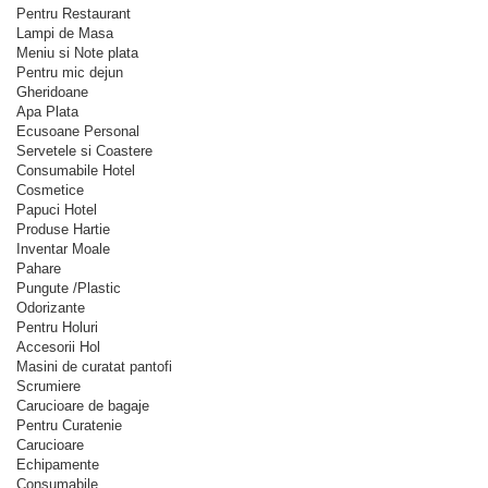
Pentru Restaurant
Lampi de Masa
Meniu si Note plata
Pentru mic dejun
Gheridoane
Apa Plata
Ecusoane Personal
Servetele si Coastere
Consumabile Hotel
Cosmetice
Papuci Hotel
Produse Hartie
Inventar Moale
Pahare
Pungute /Plastic
Odorizante
Pentru Holuri
Accesorii Hol
Masini de curatat pantofi
Scrumiere
Carucioare de bagaje
Pentru Curatenie
Carucioare
Echipamente
Consumabile