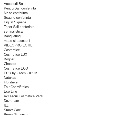
Accesorii Baie
Pentru Sali conferinta
Mese conferinta
Scaune conferinta
Digital Signage
Tapet Sali conferinta
semnalistica
Banqueting
mape si accesorii
VIDEOPROIECTIE
Cosmetice
Cosmetice LUX
Bogner
Chopard
Cosmetice ECO
ECO by Green Culture
Naturals
Floraluxe
Fair CosmEthics
Eco Line
Accesorii Cosmetice Verzi
Dozatoare
ILLI
Smart Care
Pump Dispenser