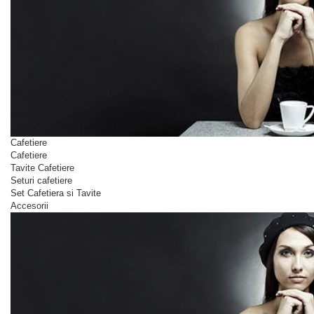
Cafetiere
Cafetiere
Tavite Cafetiere
Seturi cafetiere
Set Cafetiera si Tavite
Accesorii