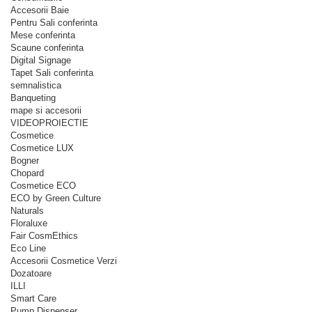
Accesorii Baie
Pentru Sali conferinta
Mese conferinta
Scaune conferinta
Digital Signage
Tapet Sali conferinta
semnalistica
Banqueting
mape si accesorii
VIDEOPROIECTIE
Cosmetice
Cosmetice LUX
Bogner
Chopard
Cosmetice ECO
ECO by Green Culture
Naturals
Floraluxe
Fair CosmEthics
Eco Line
Accesorii Cosmetice Verzi
Dozatoare
ILLI
Smart Care
Pump Dispenser