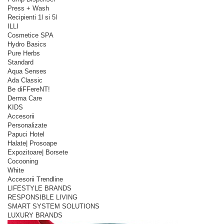
Press + Wash
Recipienti 1l si 5l
ILLI
Cosmetice SPA
Hydro Basics
Pure Herbs
Standard
Aqua Senses
Ada Classic
Be diFFereNT!
Derma Care
KIDS
Accesorii
Personalizate
Papuci Hotel
Halate| Prosoape
Expozitoare| Borsete
Cocooning
White
Accesorii Trendline
LIFESTYLE BRANDS
RESPONSIBLE LIVING
SMART SYSTEM SOLUTIONS
LUXURY BRANDS