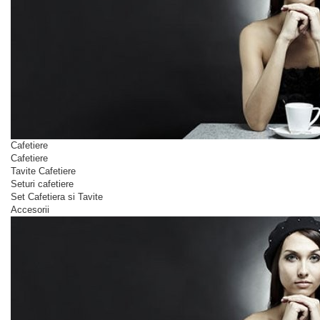
Cafetiere
Cafetiere
Tavite Cafetiere
Seturi cafetiere
Set Cafetiera si Tavite
Accesorii