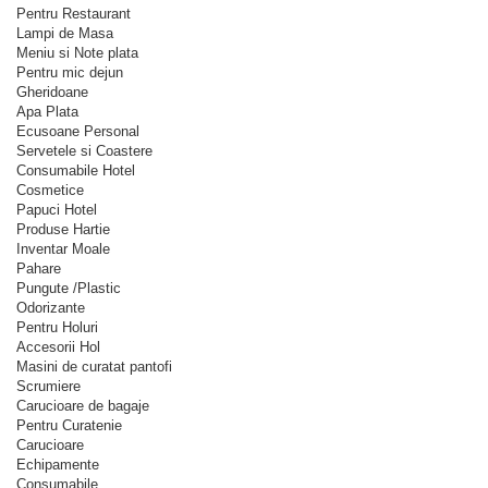
Pentru Restaurant
Lampi de Masa
Meniu si Note plata
Pentru mic dejun
Gheridoane
Apa Plata
Ecusoane Personal
Servetele si Coastere
Consumabile Hotel
Cosmetice
Papuci Hotel
Produse Hartie
Inventar Moale
Pahare
Pungute /Plastic
Odorizante
Pentru Holuri
Accesorii Hol
Masini de curatat pantofi
Scrumiere
Carucioare de bagaje
Pentru Curatenie
Carucioare
Echipamente
Consumabile