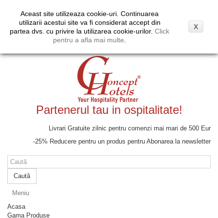
Coş
(gol)
Aceast site utilizeaza cookie-uri. Continuarea
Moneda:
EUR
Contul meu
utilizarii acestui site va fi considerat accept din
X
Euro
partea dvs. cu privire la utilizarea cookie-urilor.
Click
Lei
pentru a afla mai multe
.
Partenerul tau in ospitalitate!
Livrari Gratuite zilnic pentru comenzi mai mari de 500 Eur
-25% Reducere pentru un produs pentru Abonarea la newsletter
Caută
Meniu
Acasa
Gama Produse