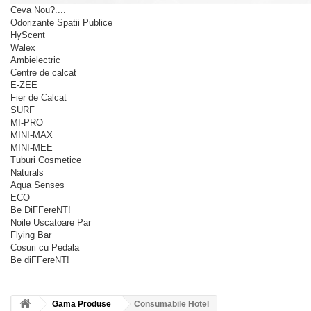
Ceva Nou?....
Odorizante Spatii Publice
HyScent
Walex
Ambielectric
Centre de calcat
E-ZEE
Fier de Calcat
SURF
MI-PRO
MINI-MAX
MINI-MEE
Tuburi Cosmetice
Naturals
Aqua Senses
ECO
Be DiFFereNT!
Noile Uscatoare Par
Flying Bar
Cosuri cu Pedala
Be diFFereNT!
Gama Produse
Consumabile Hotel