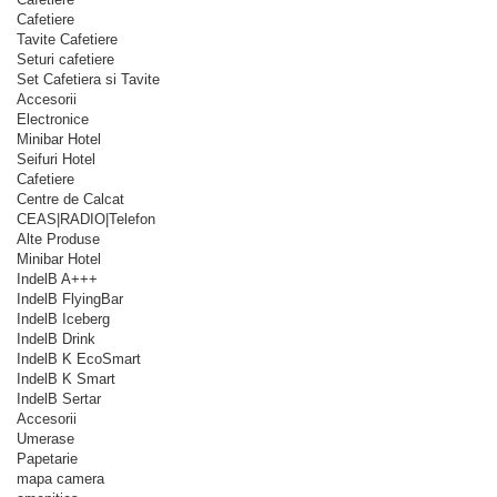
Cafetiere
Tavite Cafetiere
Seturi cafetiere
Set Cafetiera si Tavite
Accesorii
Electronice
Minibar Hotel
Seifuri Hotel
Cafetiere
Centre de Calcat
CEAS|RADIO|Telefon
Alte Produse
Minibar Hotel
IndelB A+++
IndelB FlyingBar
IndelB Iceberg
IndelB Drink
IndelB K EcoSmart
IndelB K Smart
IndelB Sertar
Accesorii
Umerase
Papetarie
mapa camera