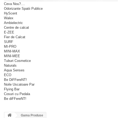
Ceva Nou?....
Odorizante Spatii Publice
HyScent
Walex
Ambielectric
Centre de calcat
E-ZEE
Fier de Calcat
SURF
MI-PRO
MINI-MAX
MINI-MEE
Tuburi Cosmetice
Naturals
Aqua Senses
ECO
Be DiFFereNT!
Noile Uscatoare Par
Flying Bar
Cosuri cu Pedala
Be diFFereNT!
Gama Produse