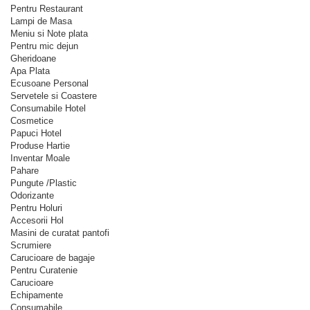
Pentru Restaurant
Lampi de Masa
Meniu si Note plata
Pentru mic dejun
Gheridoane
Apa Plata
Ecusoane Personal
Servetele si Coastere
Consumabile Hotel
Cosmetice
Papuci Hotel
Produse Hartie
Inventar Moale
Pahare
Pungute /Plastic
Odorizante
Pentru Holuri
Accesorii Hol
Masini de curatat pantofi
Scrumiere
Carucioare de bagaje
Pentru Curatenie
Carucioare
Echipamente
Consumabile