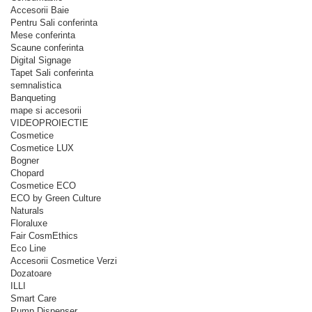
Accesorii Baie
Pentru Sali conferinta
Mese conferinta
Scaune conferinta
Digital Signage
Tapet Sali conferinta
semnalistica
Banqueting
mape si accesorii
VIDEOPROIECTIE
Cosmetice
Cosmetice LUX
Bogner
Chopard
Cosmetice ECO
ECO by Green Culture
Naturals
Floraluxe
Fair CosmEthics
Eco Line
Accesorii Cosmetice Verzi
Dozatoare
ILLI
Smart Care
Pump Dispenser