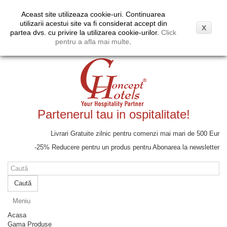
Coş
(gol)
Aceast site utilizeaza cookie-uri. Continuarea
Moneda:
EUR
Contul meu
utilizarii acestui site va fi considerat accept din
X
Euro
partea dvs. cu privire la utilizarea cookie-urilor.
Click
Lei
pentru a afla mai multe
.
Partenerul tau in ospitalitate!
Livrari Gratuite zilnic pentru comenzi mai mari de 500 Eur
-25% Reducere pentru un produs pentru Abonarea la newsletter
Caută
Meniu
Acasa
Gama Produse