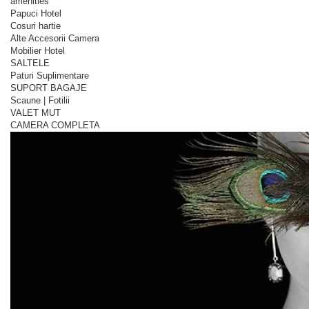
amenities
Papuci Hotel
Cosuri hartie
Alte Accesorii Camera
Mobilier Hotel
SALTELE
Paturi Suplimentare
SUPORT BAGAJE
Scaune | Fotilii
VALET MUT
CAMERA COMPLETA