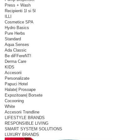
Press + Wash
Recipienti 1l si 5l
ILLI
Cosmetice SPA
Hydro Basics
Pure Herbs
Standard
Aqua Senses
Ada Classic
Be diFFereNT!
Derma Care
KIDS
Accesorii
Personalizate
Papuci Hotel
Halate| Prosoape
Expozitoare| Borsete
Cocooning
White
Accesorii Trendline
LIFESTYLE BRANDS
RESPONSIBLE LIVING
SMART SYSTEM SOLUTIONS
LUXURY BRANDS