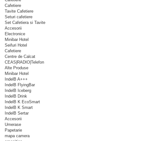
Cafetiere
Tavite Cafetiere
Seturi cafetiere
Set Cafetiera si Tavite
Accesorii
Electronice
Minibar Hotel
Seifuri Hotel
Cafetiere
Centre de Calcat
CEAS|RADIO|Telefon
Alte Produse
Minibar Hotel
IndelB A+++
IndelB FlyingBar
IndelB Iceberg
IndelB Drink
IndelB K EcoSmart
IndelB K Smart
IndelB Sertar
Accesorii
Umerase
Papetarie
mapa camera