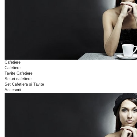
Cafetiere
Cafetiere
Tavite Cafetiere
Seturi cafetiere
Set Cafetiera si Tavite
Accesorii