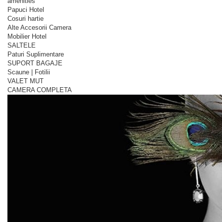
amenities
Papuci Hotel
Cosuri hartie
Alte Accesorii Camera
Mobilier Hotel
SALTELE
Paturi Suplimentare
SUPORT BAGAJE
Scaune | Fotilii
VALET MUT
CAMERA COMPLETA