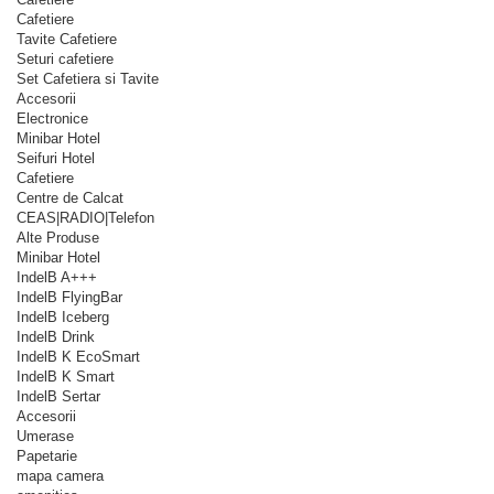
Cafetiere
Tavite Cafetiere
Seturi cafetiere
Set Cafetiera si Tavite
Accesorii
Electronice
Minibar Hotel
Seifuri Hotel
Cafetiere
Centre de Calcat
CEAS|RADIO|Telefon
Alte Produse
Minibar Hotel
IndelB A+++
IndelB FlyingBar
IndelB Iceberg
IndelB Drink
IndelB K EcoSmart
IndelB K Smart
IndelB Sertar
Accesorii
Umerase
Papetarie
mapa camera