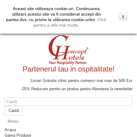
Coş
(gol)
Aceast site utilizeaza cookie-uri. Continuarea
Moneda:
EUR
Contul meu
utilizarii acestui site va fi considerat accept din
X
Euro
partea dvs. cu privire la utilizarea cookie-urilor.
Click
Lei
pentru a afla mai multe
.
Partenerul tau in ospitalitate!
Livrari Gratuite zilnic pentru comenzi mai mari de 500 Eur
-25% Reducere pentru un produs pentru Abonarea la newsletter
Caută
Meniu
Acasa
Gama Produse