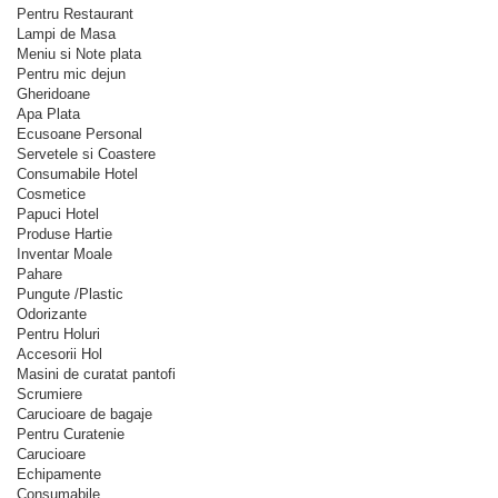
Pentru Restaurant
Lampi de Masa
Meniu si Note plata
Pentru mic dejun
Gheridoane
Apa Plata
Ecusoane Personal
Servetele si Coastere
Consumabile Hotel
Cosmetice
Papuci Hotel
Produse Hartie
Inventar Moale
Pahare
Pungute /Plastic
Odorizante
Pentru Holuri
Accesorii Hol
Masini de curatat pantofi
Scrumiere
Carucioare de bagaje
Pentru Curatenie
Carucioare
Echipamente
Consumabile