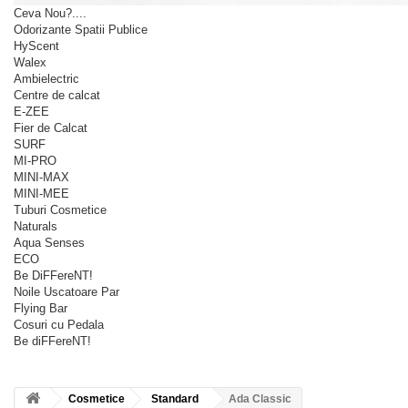
Ceva Nou?....
Odorizante Spatii Publice
HyScent
Walex
Ambielectric
Centre de calcat
E-ZEE
Fier de Calcat
SURF
MI-PRO
MINI-MAX
MINI-MEE
Tuburi Cosmetice
Naturals
Aqua Senses
ECO
Be DiFFereNT!
Noile Uscatoare Par
Flying Bar
Cosuri cu Pedala
Be diFFereNT!
Cosmetice
Standard
Ada Classic