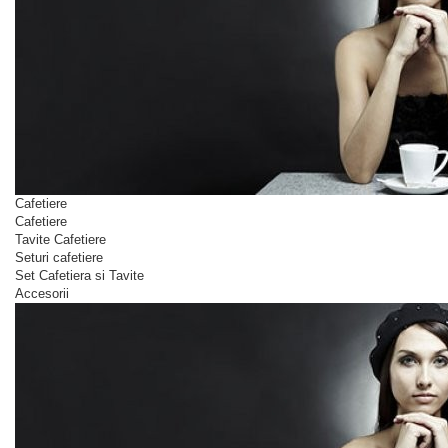
Cafetiere
Cafetiere
Tavite Cafetiere
Seturi cafetiere
Set Cafetiera si Tavite
Accesorii