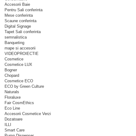
Accesorii Baie
Pentru Sali conferinta
Mese conferinta
Scaune conferinta
Digital Signage
Tapet Sali conferinta
semnalistica
Banqueting
mape si accesorii
VIDEOPROIECTIE
Cosmetice
Cosmetice LUX
Bogner
Chopard
Cosmetice ECO
ECO by Green Culture
Naturals
Floraluxe
Fair CosmEthics
Eco Line
Accesorii Cosmetice Verzi
Dozatoare
ILLI
Smart Care
Pump Dispenser