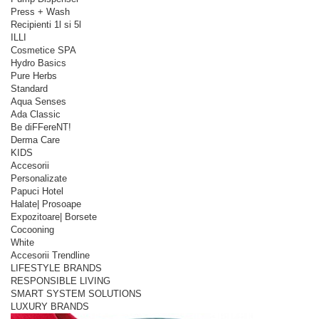
Press + Wash
Recipienti 1l si 5l
ILLI
Cosmetice SPA
Hydro Basics
Pure Herbs
Standard
Aqua Senses
Ada Classic
Be diFFereNT!
Derma Care
KIDS
Accesorii
Personalizate
Papuci Hotel
Halate| Prosoape
Expozitoare| Borsete
Cocooning
White
Accesorii Trendline
LIFESTYLE BRANDS
RESPONSIBLE LIVING
SMART SYSTEM SOLUTIONS
LUXURY BRANDS