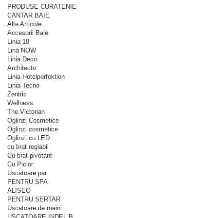
PRODUSE CURATENIE
CANTAR BAIE
Alte Articole
Accesorii Baie
Linia 18
Lina NOW
Linia Deco
Architecto
Linia Hotelperfektion
Linia Tecno
Zentric
Wellness
The Victorian
Oglinzi Cosmetice
Oglinzi cosmetice
Oglinzi cu LED
cu brat reglabil
Cu brat pivotant
Cu Picior
Uscatoare par
PENTRU SPA
ALISEO
PENTRU SERTAR
Uscatoare de maini
USCATOARE INDEL B