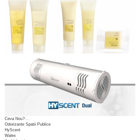
Ceva Nou?....
Odorizante Spatii Publice
HyScent
Walex