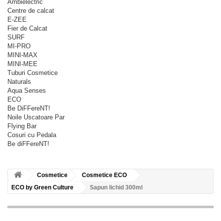
Ambielectric
Centre de calcat
E-ZEE
Fier de Calcat
SURF
MI-PRO
MINI-MAX
MINI-MEE
Tuburi Cosmetice
Naturals
Aqua Senses
ECO
Be DiFFereNT!
Noile Uscatoare Par
Flying Bar
Cosuri cu Pedala
Be diFFereNT!
Cosmetice
Cosmetice ECO
ECO by Green Culture
Sapun lichid 300ml