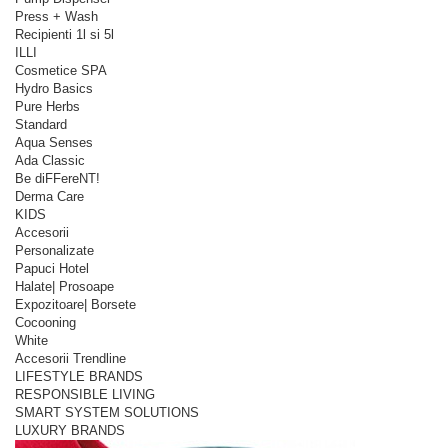
Press + Wash
Recipienti 1l si 5l
ILLI
Cosmetice SPA
Hydro Basics
Pure Herbs
Standard
Aqua Senses
Ada Classic
Be diFFereNT!
Derma Care
KIDS
Accesorii
Personalizate
Papuci Hotel
Halate| Prosoape
Expozitoare| Borsete
Cocooning
White
Accesorii Trendline
LIFESTYLE BRANDS
RESPONSIBLE LIVING
SMART SYSTEM SOLUTIONS
LUXURY BRANDS