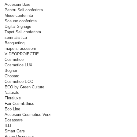
Accesorii Baie
Pentru Sali conferinta
Mese conferinta
Scaune conferinta
Digital Signage
Tapet Sali conferinta
semnalistica
Banqueting
mape si accesorii
VIDEOPROIECTIE
Cosmetice
Cosmetice LUX
Bogner
Chopard
Cosmetice ECO
ECO by Green Culture
Naturals
Floraluxe
Fair CosmEthics
Eco Line
Accesorii Cosmetice Verzi
Dozatoare
ILLI
Smart Care
Pump Dispenser