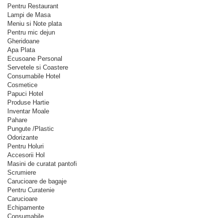
Pentru Restaurant
Lampi de Masa
Meniu si Note plata
Pentru mic dejun
Gheridoane
Apa Plata
Ecusoane Personal
Servetele si Coastere
Consumabile Hotel
Cosmetice
Papuci Hotel
Produse Hartie
Inventar Moale
Pahare
Pungute /Plastic
Odorizante
Pentru Holuri
Accesorii Hol
Masini de curatat pantofi
Scrumiere
Carucioare de bagaje
Pentru Curatenie
Carucioare
Echipamente
Consumabile