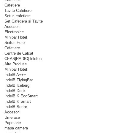
Cafetiere
Tavite Cafetiere
Seturi cafetiere
Set Cafetiera si Tavite
Accesorii
Electronice
Minibar Hotel
Seifuri Hotel
Cafetiere
Centre de Calcat
CEAS|RADIO|Telefon
Alte Produse
Minibar Hotel
IndelB A+++
IndelB FlyingBar
IndelB Iceberg
IndelB Drink
IndelB K EcoSmart
IndelB K Smart
IndelB Sertar
Accesorii
Umerase
Papetarie
mapa camera