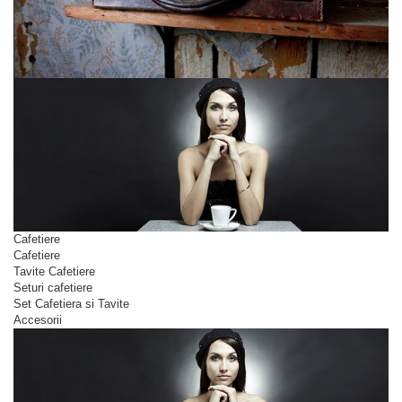
Cafetiere
Cafetiere
Tavite Cafetiere
Seturi cafetiere
Set Cafetiera si Tavite
Accesorii