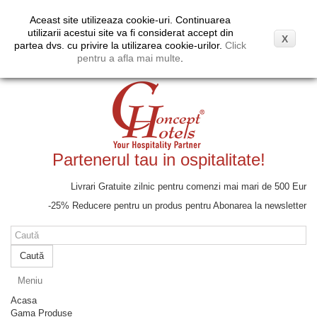
Coş
(gol)
Aceast site utilizeaza cookie-uri. Continuarea
Moneda:
EUR
Contul meu
utilizarii acestui site va fi considerat accept din
X
Euro
partea dvs. cu privire la utilizarea cookie-urilor.
Click
Lei
pentru a afla mai multe
.
Partenerul tau in ospitalitate!
Livrari Gratuite zilnic pentru comenzi mai mari de 500 Eur
-25% Reducere pentru un produs pentru Abonarea la newsletter
Caută
Meniu
Acasa
Gama Produse